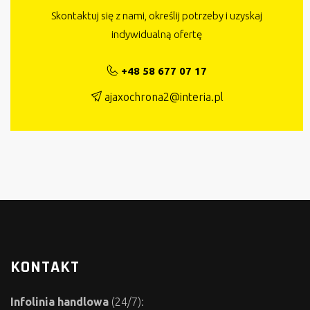
Skontaktuj się z nami, określij potrzeby i uzyskaj
indywidualną ofertę
+48 58 677 07 17
ajaxochrona2@interia.pl
KONTAKT
Infolinia handlowa
(24/7):